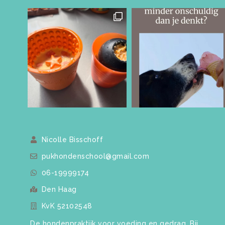
Nicolle Bisschoff
pukhondenschool@gmail.com
06-19999174
Den Haag
KvK 52102548
De hondenpraktijk voor voeding en gedrag. Bij