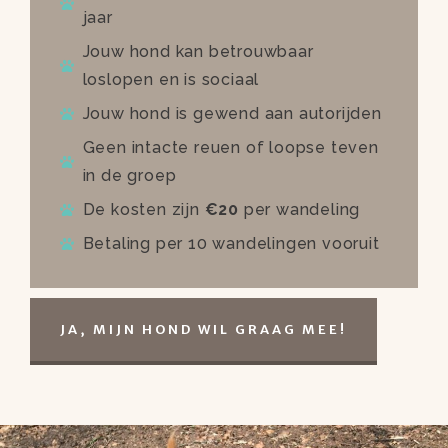
jaar
Jouw hond kan betrouwbaar
loslopen en is sociaal
Jouw hond is gewend aan autorijden
Geen intacte reuen of loopse teven
in de groep
De kosten zijn
€20
per wandeling
Betaling per 10 wandelingen vooruit
JA, MIJN HOND WIL GRAAG MEE!